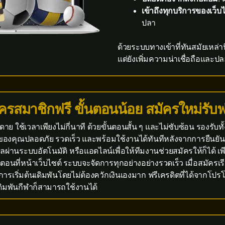
เข้าถึงทุกบริการของเว็บ
ปลา
ด้วยระบบทางเข้าที่ทันสมัยเหล่า
แต่ยังเพิ่มความน่าเชื่อถือและป
ครสมาชิกฟรี ขั้นตอนน้อย สมัครใหม่รับ
ย ใช้เวลาเพียงไม่กี่นาที ด้วยขั้นตอนสั้น ๆ และไม่ซับซ้อน รองรับท
ครของคุณปลอดภัย รวดเร็ว และพร้อมใช้งานได้ทันทีหลังจากการยืนยั
นระบบอัตโนมัติ หรือแอดไลน์เพื่อให้ทีมงานช่วยสมัครให้ก็ได้ เพียง
อนที่หน้าเว็บไซต์ ระบบจะจัดการทุกอย่างอย่างรวดเร็ว เมื่อสมัครเร
นการเริ่มต้นเดิมพันโดยไม่ต้องควักเงินเองมาก ฟรีเครดิตที่ได้จากโ
ดิมพันกีฬาก็สามารถใช้งานได้