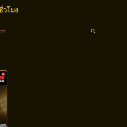
ั่วโมง
เรา