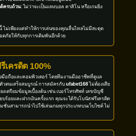
ได้ครบถ้วน
: ไม่ว่าจะเป็นแทงบอล คาสิโน หรือเกมยิง
นี้ ไม่เพียงแค่ทำให้การเล่นของคุณลื่นไหลไม่มีสะดุด
ลอดภัยให้กับทุกการเดิมพันอีกด้วย
ฟรีเครดิต 100%
ั้งมือถือและคอมพิวเตอร์ โดยทีมงานมืออาชีพที่ดูแล
นตัวตนเสร็จสมบูรณ์ การสมัครกับ
ufabet168
ไม่ต้องเสีย
เตรียมข้อมูลเบื้องต้น เช่น เบอร์โทรศัพท์ เลขบัญชี
ียบร้อยและฝากเงินครั้งแรก คุณจะได้รับโบนัสฟรีเครดิต
ปรโมชั่นสามารถนำไปใช้เล่นเกมทุกประเภทบนเว็บไซต์ ไม่