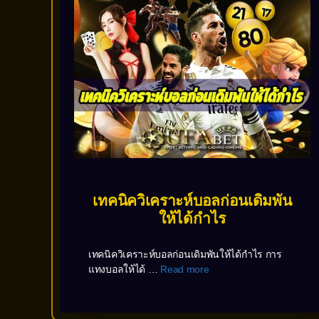
เทคนิควิเคราะห์บอลก่อนเดิมพัน
ให้ได้กำไร
เทคนิควิเคราะห์บอลก่อนเดิมพันให้ได้กำไร การ
แทงบอลให้ได้ …
Read more