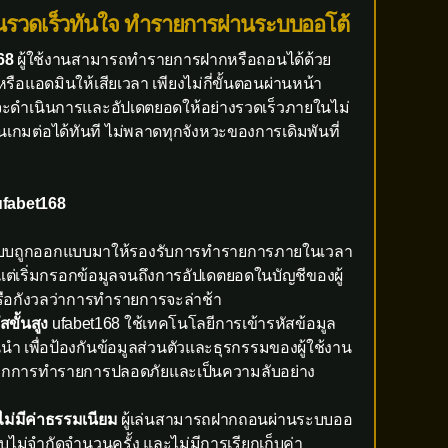
รวดเร็วทันใจ ทำรายการผ่านระบบออโต้
68
ผู้ใช้งานสามารถทำรายการฝากหรือถอนได้ด้วย
หรือแอดมินให้เสียเวลา เพียงไม่กี่ขั้นตอนผ่านหน้า
จะดำเนินการและอัปเดตยอดให้อย่างรวดเร็วภายในไม่
่นเกมต่อได้ทันที ไม่พลาดทุกจังหวะของการเดิมพันที่
ufabet168
บบถูกออกแบบมาให้รองรับการทำรายการภายในเวลา
ตั้งแต่เริ่มกรอกข้อมูลจนถึงการอัปเดตยอดในบัญชีของผู้
หรือกังวลว่าการทำรายการจะล่าช้า
สขั้นสูง
ufabet168 ใช้เทคโนโลยีการเข้ารหัสข้อมูล
นำ เพื่อป้องกันข้อมูลส่วนตัวและธุรกรรมของผู้ใช้งาน
่าทุกการทำรายการปลอดภัยและเป็นความลับอย่าง
ไม่มีค่าธรรมเนียม
ผู้เล่นสามารถฝากถอนผ่านระบบออ
บไม่จำกัดจำนวนครั้ง และไม่มีการเรียกเก็บค่า