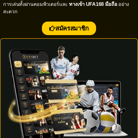
การเล่นทั้งผ่านคอมพิวเตอร์และ
ทางเข้า
UFA168 มือถือ
อย่าง
สะดวก
สมัครสมาชิก