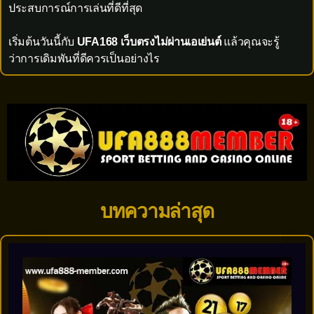
ประสบการณ์การเล่นที่ดีที่สุด
เริ่มต้นวันนี้กับ
UFA168 เว็บตรงไม่ผ่านเอเย่นต์
แล้วคุณจะรู้
ว่าการเดิมพันที่ดีควรเป็นอย่างไร
บทความล่าสุด