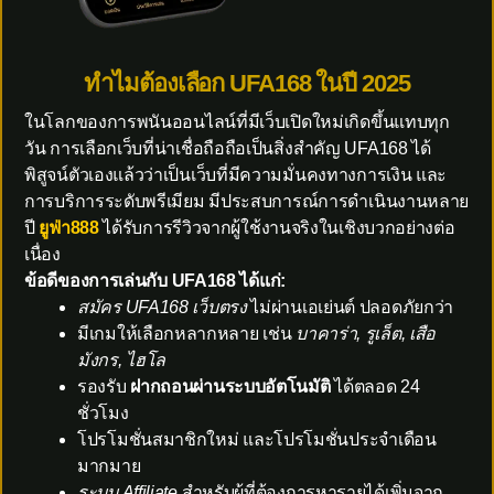
ทำไมต้องเลือก UFA168 ในปี 2025
ในโลกของการพนันออนไลน์ที่มีเว็บเปิดใหม่เกิดขึ้นแทบทุก
วัน การเลือกเว็บที่น่าเชื่อถือถือเป็นสิ่งสำคัญ UFA168 ได้
พิสูจน์ตัวเองแล้วว่าเป็นเว็บที่มีความมั่นคงทางการเงิน และ
การบริการระดับพรีเมียม มีประสบการณ์การดำเนินงานหลาย
ปี
ยูฟ่า888
ได้รับการรีวิวจากผู้ใช้งานจริงในเชิงบวกอย่างต่อ
เนื่อง
ข้อดีของการเล่นกับ
UFA168 ได้แก่:
สมัคร
UFA168 เว็บตรง
ไม่ผ่านเอเย่นต์ ปลอดภัยกว่า
มีเกมให้เลือกหลากหลาย เช่น
บาคาร่า
, รูเล็ต, เสือ
มังกร, ไฮโล
รองรับ
ฝากถอนผ่านระบบอัตโนมัติ
ได้ตลอด 24
ชั่วโมง
โปรโมชั่นสมาชิกใหม่ และโปรโมชั่นประจำเดือน
มากมาย
ระบบ
Affiliate
สำหรับผู้ที่ต้องการหารายได้เพิ่มจาก