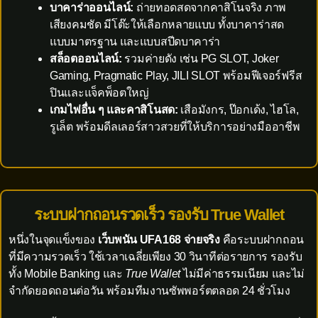
บาคาร่าออนไลน์:
ถ่ายทอดสดจากคาสิโนจริง ภาพ
เสียงคมชัด มีโต๊ะให้เลือกหลายแบบ ทั้งบาคาร่าสด
แบบมาตรฐาน และแบบสปีดบาคาร่า
สล็อตออนไลน์:
รวมค่ายดัง เช่น PG SLOT, Joker
Gaming, Pragmatic Play, JILI SLOT พร้อมฟีเจอร์ฟรีส
ปินและแจ็คพ็อตใหญ่
เกมไพ่อื่น ๆ และคาสิโนสด:
เสือมังกร, ป๊อกเด้ง, ไฮโล,
รูเล็ต พร้อมดีลเลอร์สาวสวยที่ให้บริการอย่างมืออาชีพ
ระบบฝากถอนรวดเร็ว รองรับ True Wallet
หนึ่งในจุดแข็งของ
เว็บพนัน
UFA168 จ่ายจริง
คือระบบฝากถอน
ที่มีความรวดเร็ว ใช้เวลาเฉลี่ยเพียง 30 วินาทีต่อรายการ รองรับ
ทั้ง Mobile Banking และ
True Wallet
ไม่มีค่าธรรมเนียม และไม่
จำกัดยอดถอนต่อวัน พร้อมทีมงานซัพพอร์ตตลอด 24 ชั่วโมง