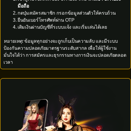
มือถือ
กดปุ่มสมัครสมาชิก กรอกข้อมูลส่วนตัวให้ครบถ้วน
ยืนยันเบอร์โทรศัพท์ผ่าน OTP
เติมเงินผ่านบัญชีที่ระบบแจ้ง และเริ่มเล่นได้เลย
หมายเหตุ:
ข้อมูลทุกอย่างจะถูกเก็บเป็นความลับ และมีระบบ
ป้องกันความปลอดภัยมาตรฐานระดับสากล เพื่อให้ผู้ใช้งาน
มั่นใจได้ว่า การสมัครและธุรกรรมทางการเงินจะปลอดภัยตลอด
เวลา