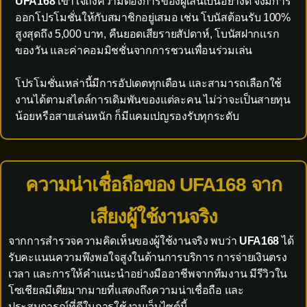
UFA168
เข้าใจถึงความต้องการของผู้เล่นเป็นอย่างดี จึงมีการ
ออกโปรโมชั่นให้กับสมาชิกอยู่เสมอ เช่น โบนัสต้อนรับ 100%
สูงสุดถึง 5,000 บาท, คืนยอดเสียรายสัปดาห์, โบนัสฝากแรก
ของวัน และค่าคอมมิชชั่นจากการชวนเพื่อนร่วมเล่น
โปรโมชั่นเหล่านี้มีการอัปเดตทุกเดือน และสามารถเลือกใช้
งานได้ตามสไตล์การเดิมพันของแต่ละคน ไม่ว่าจะเป็นสายทุน
น้อยหรือสายเล่นหนัก ก็มีแคมเปญรองรับทุกระดับ
ความน่าเชื่อถือของ UFA168 จาก
เสียงผู้ใช้งานจริง
จากการสำรวจความคิดเห็นของผู้ใช้งานจริง พบว่า
UFA168
ได้
รับคะแนนความพึงพอใจสูงในด้านการบริการ การจ่ายเงินตรง
เวลา และการให้คำแนะนำอย่างมืออาชีพจากทีมงาน มีรีวิวใน
โซเชียลมีเดียมากมายที่แสดงถึงความน่าเชื่อถือ และ
ประสบการณ์ที่ดีในการใช้งานเว็บไซต์นี้