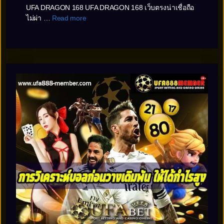
UFA DRAGON 168 UFA DRAGON 168 เว็บตรงน่าเชื่อถือ
ไม่ผ่า …
Read more