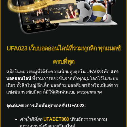
UFA023 เว็บบอลออนไลน์ที่รวมทุกลีก ทุกแมตช์
ครบที่สุด
หนึ่งในหมวดหมู่ที่ได้รับความนิยมสูงสุดใน UFA023 คือ
แทง
บอลออนไลน์
ที่รวมการแข่งขันจากทั่วทุกมุมโลกไว้ในระบบ
เดียว ทั้งลีกใหญ่ ลีกเล็ก บอลถ้วย บอลทีมชาติ หรือแม้แต่การ
แข่งขันกระชับมิตร ก็มีให้เดิมพันแบบ
ครบทุกตลาด
จุดเด่นของการเดิมพันฟุตบอลกับ
UFA023:
ค่าน้ำดีที่สุด
UFABET888
ปรับอัตราราคาตาม
สถานการณ์จริงแบบเรียลไทม์