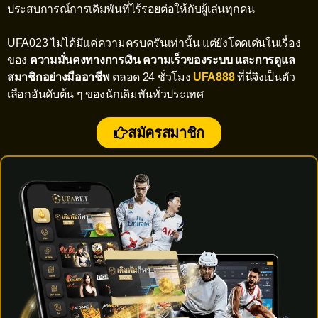
ประสบการณ์การเดิมพันที่ไร้รอยต่อให้กับผู้เล่นทุกคน
UFA023 ไม่ได้มีแค่ความครบครันเท่านั้น แต่ยังโดดเด่นในเรื่อง
ของ
ความมั่นคงทางการเงิน ความเร็วของระบบ และการดูแล
สมาชิกอย่างมืออาชีพ
ตลอด 24 ชั่วโมง
UFA888
ที่นี่จึงเป็นตัว
เลือกอันดับต้น ๆ ของนักเดิมพันทั่วประเทศ
สมัครสมาชิก