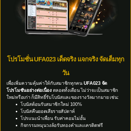
โปรโมชั่น UFA023 เด็ดจริง แจกจริง จัดเต็มทุก
วัน
เพื่อเพิ่มความคุ้มค่าให้กับสมาชิกทุกคน
UFA023 จัด
โปรโมชันอย่างต่อเนื่อง
ตลอดทั้งเดือน ไม่ว่าจะเป็นสมาชิก
ใหม่หรือเก่า ก็มีสิทธิ์รับโบนัสและของรางวัลมากมาย เช่น:
โบนัสต้อนรับสมาชิกใหม่ 100%
โบนัสคืนยอดเสียรายสัปดาห์
โปรแนะนำเพื่อน รับค่าคอมไม่อั้น
กิจกรรมหมุนวงล้อรับทองคำและเครดิตฟรี