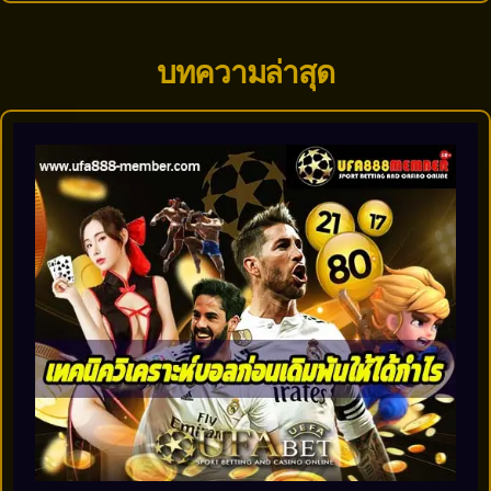
บทความล่าสุด