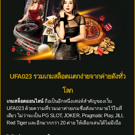
UFA023 รวมเกมสล็อตแตกง่ายจากค่ายดังทั่ว
โลก
เกมสล็อตออนไลน์
ถือเป็นอีกหนึ่งเสน่ห์สำคัญของเว็บ
UFA023 ด้วยความที่รวมเอาค่ายเกมชื่อดังมากมายไว้ในที่
เดียว ไม่ว่าจะเป็น PG SLOT, JOKER, Pragmatic Play, JILI,
Red Tiger และอีกมากกว่า 20 ค่าย ให้เลือกเล่นได้ไม่มีเบื่อ