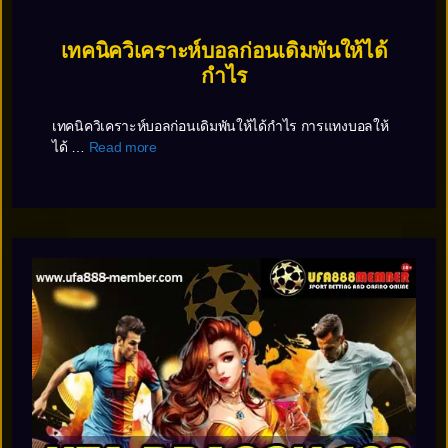
เทคนิควิเคราะห์บอลก่อนเดิมพันให้ได้
กำไร
เทคนิควิเคราะห์บอลก่อนเดิมพันให้ได้กำไร การแทงบอลให้
ได้ …
Read more