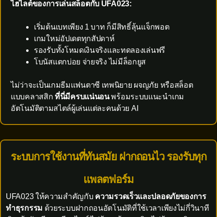
ไฮไลต์ของการเล่นสล็อตกับ
UFA023:
เริ่มต้นเบทเพียง 1 บาท ก็มีสิทธิ์ลุ้นแจ็กพอต
เกมใหม่อัปเดตทุกสัปดาห์
รองรับทั้งโหมดเงินจริงและทดลองเล่นฟรี
โบนัสแตกบ่อย จ่ายจริง ไม่มีล็อกยูส
ไม่ว่าจะเป็นเกมธีมแฟนตาซี เทพนิยาย ผจญภัย หรือสล็อต
แบบคลาสสิก
ที่นี่มีครบแน่นอน
พร้อมระบบแนะนำเกม
อัตโนมัติตามสไตล์ผู้เล่นแต่ละคนด้วย AI
ระบบการใช้งานที่ทันสมัย ฝากถอนไว รองรับทุก
แพลตฟอร์ม
UFA023 ให้ความสำคัญกับ
ความรวดเร็วและปลอดภัยของการ
ทำธุรกรรม
ด้วยระบบฝากถอนอัตโนมัติที่ใช้เวลาเพียงไม่กี่วินาที