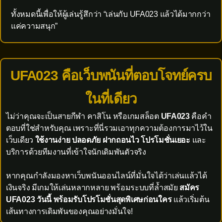
ทั้งหมดนี้เพื่อให้ผู้เล่นรู้สึกว่า “เล่นกับ UFA023 แล้วได้มากกว่า
แค่ความสนุก”
UFA023 คือเว็บพนันที่ตอบโจทย์ครบ
ในที่เดียว
ไม่ว่าคุณจะเป็นสายกีฬา คาสิโน หรือเกมสล็อต
UFA023
คือคำ
ตอบที่ใช่สำหรับคุณ เพราะที่นี่รวมเอาทุกความต้องการมาไว้ใน
เว็บเดียว
ใช้งานง่าย ปลอดภัย ฝากถอนไว โปรโมชั่นเยอะ
และ
บริการด้วยทีมงานที่เข้าใจนักเดิมพันตัวจริง
หากคุณกำลังมองหาเว็บพนันออนไลน์ที่มั่นใจได้ว่าเล่นแล้วได้
เงินจริง มีเกมให้เล่นหลากหลาย พร้อมระบบที่ล้ำสมัย
สมัคร
UFA023 วันนี้ พร้อมรับโปรโมชั่นสุดพิเศษก่อนใคร
แล้วเริ่มต้น
เส้นทางการเดิมพันของคุณอย่างมั่นใจ!