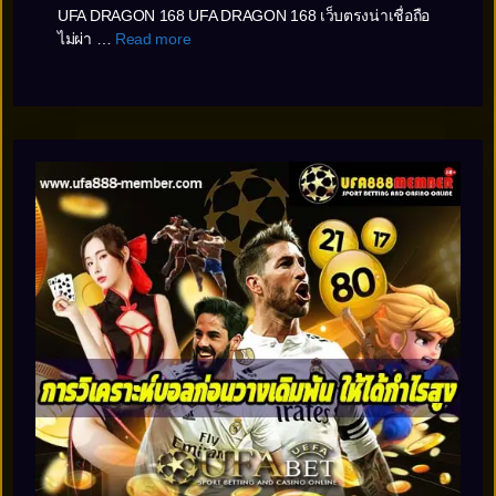
UFA DRAGON 168 UFA DRAGON 168 เว็บตรงน่าเชื่อถือ
ไม่ผ่า …
Read more