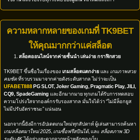
ความหลากหลายของเกมที่ TK9BET
ให้คุณมากกว่าแค่สล็อต
สล็อตออนไลน์จากค่ายชั้นนำ เล่นง่าย กราฟิกสวย
TK9BET ขึ้นชื่อในเรื่องของ
เกมสล็อตแตกง่าย
และ
เกมภาพสวย
คมชัด
ที่รวบรวมมาจากค่ายดังระดับสากล ไม่ว่าจะเป็น
UFABET888
PG SLOT, Joker Gaming, Pragmatic Play, JILI,
CQ9, SpadeGaming
และอีกมากมาย ทุกเกมได้รับการทดสอบ
ความโปร่งใสจากองค์กรรับรองสากล มั่นใจได้ว่า “ไม่มีล็อกยูส
ไม่มีปรับอัตราชนะ” แน่นอน
นอกจากนี้ยังมีการอัปเดตเกมใหม่ทุกสัปดาห์ ผู้เล่นสามารถค้นหา
เกมสล็อตมาใหม่
2025
,
เกมซื้อฟรีสปินได้
, และ
สล็อตภาพ
3D
ระดับ 4K
ได้อย่างสะดวกจากหน้าหลักของเว็บ