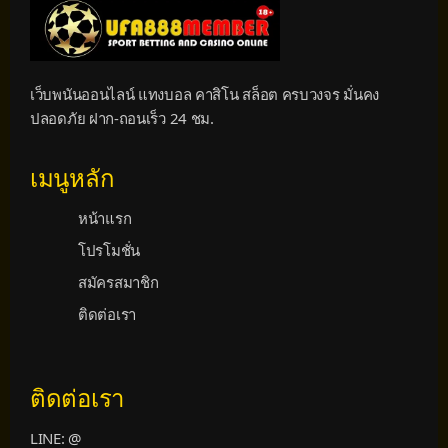
เว็บพนันออนไลน์ แทงบอล คาสิโน สล็อต ครบวงจร มั่นคง
ปลอดภัย ฝาก-ถอนเร็ว 24 ชม.
เมนูหลัก
หน้าแรก
โปรโมชั่น
สมัครสมาชิก
ติดต่อเรา
ติดต่อเรา
LINE: @