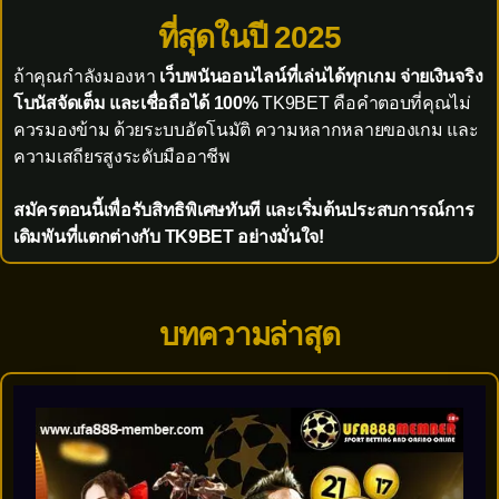
ที่สุดในปี 2025
ถ้าคุณกำลังมองหา
เว็บพนันออนไลน์ที่เล่นได้ทุกเกม จ่ายเงินจริง
โบนัสจัดเต็ม และเชื่อถือได้
100%
TK9BET คือคำตอบที่คุณไม่
ควรมองข้าม ด้วยระบบอัตโนมัติ ความหลากหลายของเกม และ
ความเสถียรสูงระดับมืออาชีพ
สมัครตอนนี้เพื่อรับสิทธิพิเศษทันที และเริ่มต้นประสบการณ์การ
เดิมพันที่แตกต่างกับ
TK9BET อย่างมั่นใจ!
บทความล่าสุด