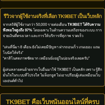
รีวิวจากผู้ใช้งานจริงที่เลือก TK9BET เป็นเว็บหลัก
จากสถิติผู้ใช้งานกว่า 50,000 รายต่อเดือน
TK9BET ได้รับความ
พึงพอใจสูงถึง 97%
โดยเฉพาะในด้านความเสถียรของระบบ การ
จ่ายเงินที่ตรงเวลา และการให้บริการที่สุภาพ รวดเร็ว
“เล่นที่นี่มา 8 เดือน ยังไม่เคยมีปัญหา ฝากถอนเร็ว เกมเยอะ แถม
โบนัสให้จริง”
“คาสิโนสดภาพชัดมาก เหมือนนั่งอยู่ในบ่อนจริงเลยครับ”
ผู้เล่นหลายคนย้ายจากเว็บอื่นมาใช้ TK9BET เป็นหลัก เพราะรู้สึก
มั่นใจในระบบที่โปร่งใส ไม่ล็อกยูส ไม่เอาเปรียบผู้เล่นเหมือนเว็บ
เอเย่นต์ทั่วไป
TK9BET คือเว็บพนันออนไลน์ที่ครบ