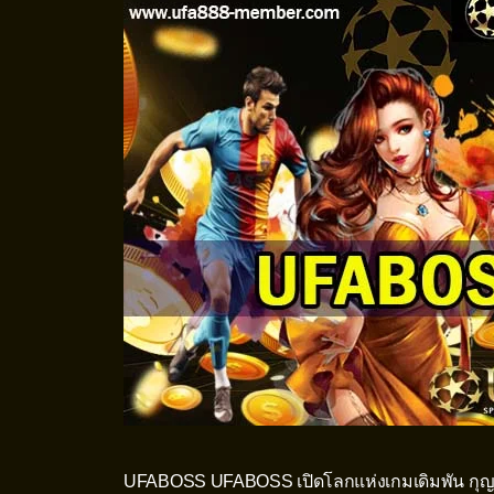
UFABOSS UFABOSS เปิดโลกแห่งเกมเดิมพัน กุญแ