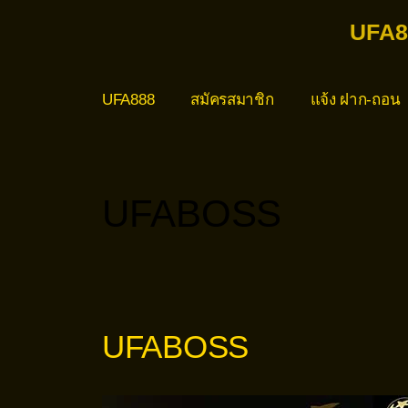
UFA88
UFA888
สมัครสมาชิก
แจ้ง ฝาก-ถอน
UFABOSS
UFABOSS