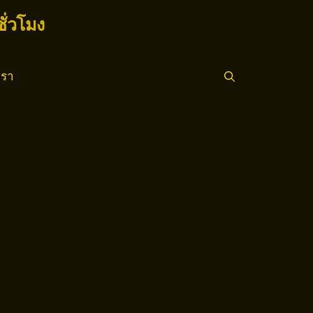
ั่วโมง
เรา