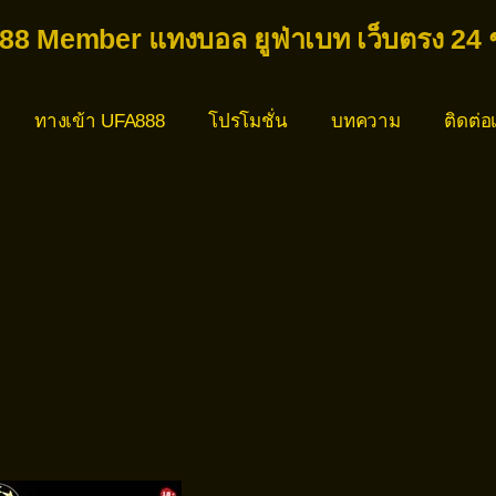
8 Member แทงบอล ยูฟ่าเบท เว็บตรง 24 ช
ทางเข้า UFA888
โปรโมชั่น
บทความ
ติดต่อ