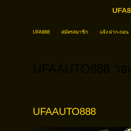
UFA88
UFA888
สมัครสมาชิก
แจ้ง ฝาก-ถอน
UFAAUTO888 วอ
UFAAUTO888