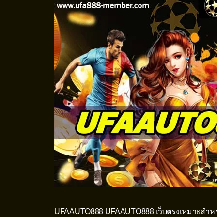
UFAAUTO888 UFAAUTO888 เว็บตรงเหมาะสำห