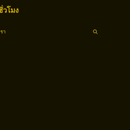
ั่วโมง
เรา