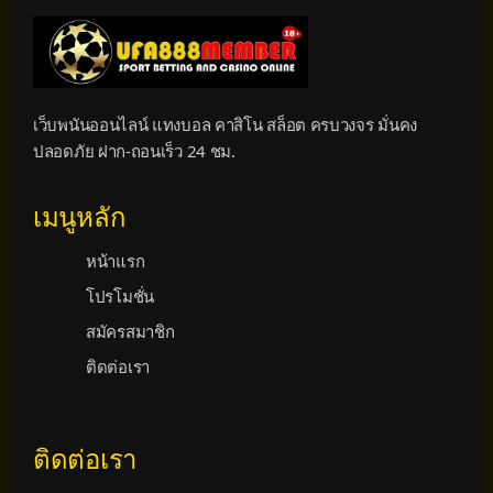
เว็บพนันออนไลน์ แทงบอล คาสิโน สล็อต ครบวงจร มั่นคง
ปลอดภัย ฝาก-ถอนเร็ว 24 ชม.
เมนูหลัก
หน้าแรก
โปรโมชั่น
สมัครสมาชิก
ติดต่อเรา
ติดต่อเรา