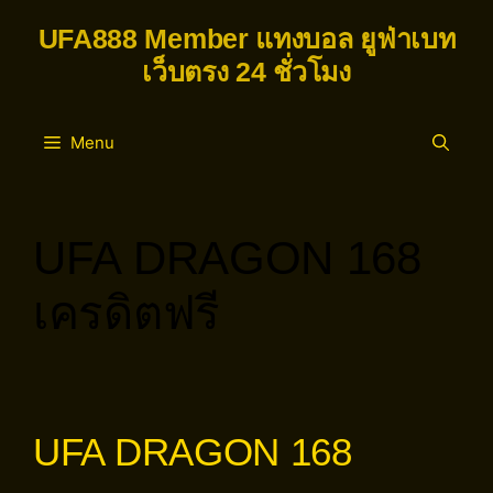
UFA888 Member แทงบอล ยูฟ่าเบท
เว็บตรง 24 ชั่วโมง
Menu
UFA DRAGON 168
เครดิตฟรี
UFA DRAGON 168