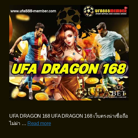
UFA DRAGON 168 UFA DRAGON 168 เว็บตรงน่าเชื่อถือ
ไม่ผ่า …
Read more