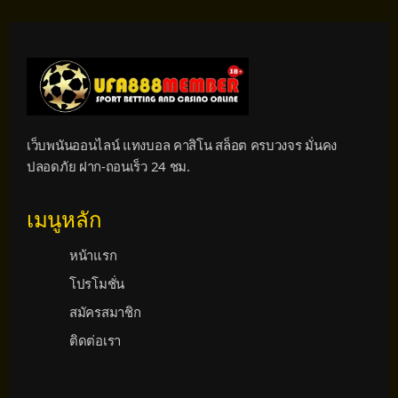
เว็บพนันออนไลน์ แทงบอล คาสิโน สล็อต ครบวงจร มั่นคง
ปลอดภัย ฝาก-ถอนเร็ว 24 ชม.
เมนูหลัก
หน้าแรก
โปรโมชั่น
สมัครสมาชิก
ติดต่อเรา