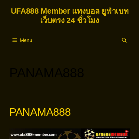
UFA888 Member แทงบอล ยูฟ่าเบท
เว็บตรง 24 ชั่วโมง
Menu
PANAMA888
PANAMA888