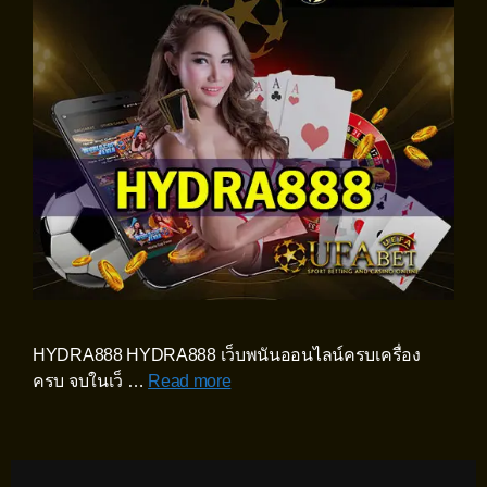
HYDRA888 HYDRA888 เว็บพนันออนไลน์ครบเครื่อง
ครบ จบในเว็ …
Read more