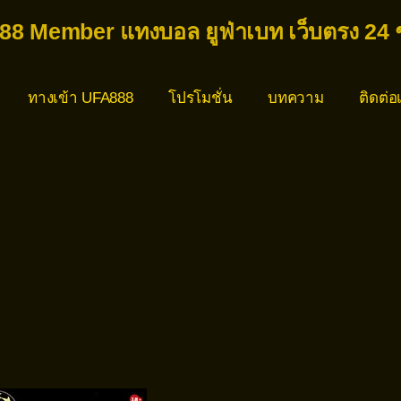
8 Member แทงบอล ยูฟ่าเบท เว็บตรง 24 ช
ทางเข้า UFA888
โปรโมชั่น
บทความ
ติดต่อ