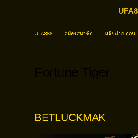
UFA88
UFA888
สมัครสมาชิก
แจ้ง ฝาก-ถอน
Fortune Tiger
BETLUCKMAK