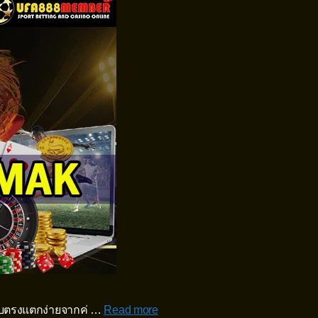
บตรงแตกง่ายจากค่ …
Read more