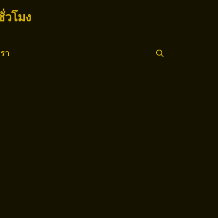
ั่วโมง
เรา