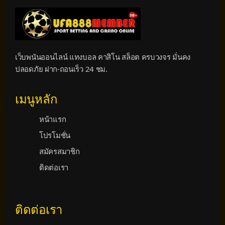
เว็บพนันออนไลน์ แทงบอล คาสิโน สล็อต ครบวงจร มั่นคง
ปลอดภัย ฝาก-ถอนเร็ว 24 ชม.
เมนูหลัก
หน้าแรก
โปรโมชั่น
สมัครสมาชิก
ติดต่อเรา
ติดต่อเรา