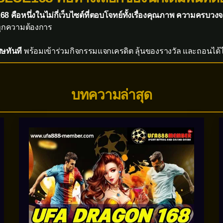
คือหนึ่งในไม่กี่เว็บไซต์ที่ตอบโจทย์ทั้งเรื่องคุณภาพ ความครบวงจ
บทุกความต้องการ
ศษทันที
พร้อมเข้าร่วมกิจกรรมแจกเครดิต ลุ้นของรางวัล และถอนได้ไม่อ
บทความล่าสุด