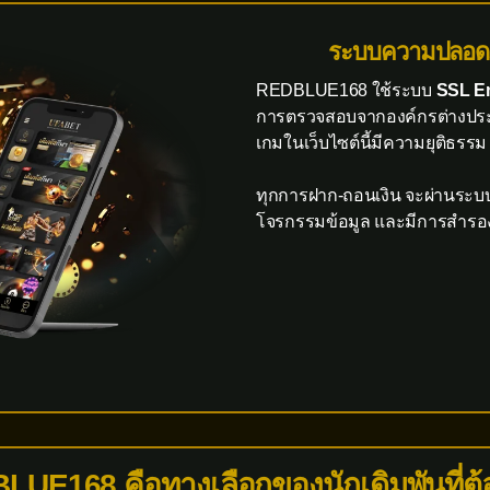
ระบบความปลอดภ
REDBLUE168 ใช้ระบบ
SSL E
การตรวจสอบจากองค์กรต่างประเท
เกมในเว็บไซต์นี้มีความยุติธ
ทุกการฝาก-ถอนเงิน จะผ่านระบบอ
โจรกรรมข้อมูล และมีการสำรองข้อ
UE168 คือทางเลือกของนักเดิมพันที่ต