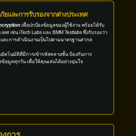
ัยและการรับรองจากต่างประเทศ
ncryption
เพื่อปกป้องข้อมูลของผู้ใช้งาน พร้อมได้รับ
ศ เช่น iTech Labs และ BMM Testlabs ซึ่งรับรองว่า
รรม และการดำเนินงานเป็นไปตามมาตรฐานสากล
ัตโนมัติที่มีการเข้ารหัสหลายชั้น ป้องกันการ
มูลทุกวัน เพื่อให้คุณเล่นได้อย่างอุ่นใจ
้องการ