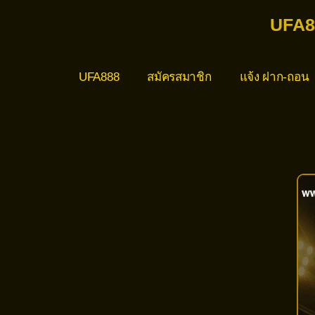
UFA88
UFA888
สมัครสมาชิก
แจ้ง ฝาก-ถอน