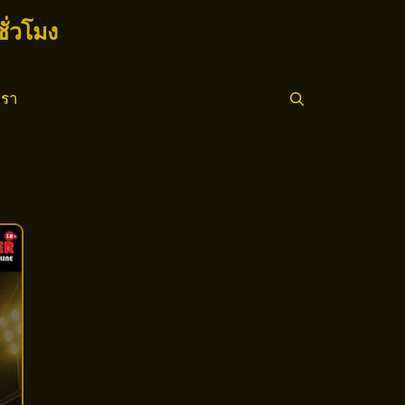
ั่วโมง
เรา