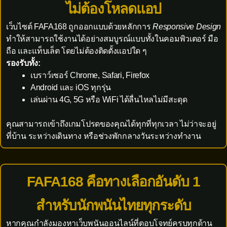
ไม่ต้องโหลดแอป
เว็บไซต์ FAFA168 ถูกออกแบบด้วยหลักการ
Responsive Design
ทำให้สามารถใช้งานได้อย่างสมบูรณ์แบบทั้งในคอมพิวเตอร์ มือ
ถือ และแท็บเล็ต โดยไม่ต้องติดตั้งแอปใด ๆ
รองรับทั้ง:
เบราว์เซอร์ Chrome, Safari, Firefox
Android และ iOS ทุกรุ่น
เล่นผ่าน 4G, 5G หรือ WiFi ได้ลื่นไหลไม่มีสะดุด
คุณสามารถเข้าถึงเกมโปรดของคุณได้ทุกที่ทุกเวลา ไม่ว่าจะอยู่
ที่บ้าน ระหว่างเดินทาง หรือช่วงพักกลางวันระหว่างทำงาน
FAFA168 คือทางเลือกอันดับ 1
สำหรับนักพนันไทยทุกระดับ
หากคุณกำลังมองหาเว็บพนันออนไลน์ที่ตอบโจทย์ครบทุกด้าน