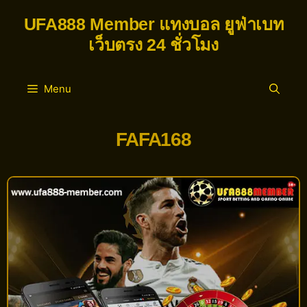
UFA888 Member แทงบอล ยูฟ่าเบท
เว็บตรง 24 ชั่วโมง
Menu
FAFA168