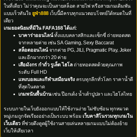
ในที่เดียว ไม่ว่าคุณจะเป็นสายสล็อต สายไพ่ หรือสายเกมเดิมพัน
แบบเร็วทันใจ
ยูฟ่า
888
เว็บนี้มีครบทุกแนวตอบโจทย์ได้หมดในที่
เดียว
เกมยอดนิยมที่มีใน
FAFA168 ได้แก่:
บาคาร่าออนไลน์
ทั้งแบบคลาสสิกและเซ็กซี่ ถ่ายทอดสด
จากหลายค่าย เช่น SA Gaming, Sexy Baccarat
สล็อตออนไลน์
จากค่าย PG, JILI, Pragmatic Play, Joker
และอีกมากกว่า 20 ค่าย
เสือมังกร กำถั่ว รูเล็ต ไฮโล
ถ่ายทอดสดด้วยคุณภาพ
ระดับ Full HD
แทงบอลและกีฬาเสมือนจริง
ครบทุกลีกทั่วโลก ราคาน้ำดี
ที่สุดในตลาด
เกมพนันพื้นบ้าน
เช่น ป๊อกเด้ง น้ำเต้าปูปลา และไฮโลไทย
ระบบภายในเว็บยังออกแบบให้ใช้งานง่าย ไม่ซับซ้อน ทุกหมวด
หมู่เกมถูกจัดเรียงอย่างเป็นระบบ พร้อม
เว็บคาสิโนรวมทุกเกมใน
เว็บเดียว
ที่ช่วยดึงดูดผู้ใช้งานสายเล่นหลายเกมแบบไม่ต้องย้าย
เว็บให้เสียเวลา