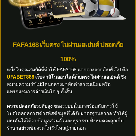
FAFA168 เว็บตรง ไม่ผ่านเอเย่นต์ ปลอดภัย
100%
หนึ่งในคุณสมบัติที่ทำให้ FAFA168 แตกต่างจากเว็บทั่วไป คือ
UFABET888
เว็บคาสิโนออนไลน์เว็บตรง ไม่ผ่านเอเย่นต์
ซึ่ง
หมายความว่าไม่มีคนกลางมาหักค่าธรรมเนียมหรือ
แทรกแซงการจ่ายเงินใด ๆ ทั้งสิ้น
ความปลอดภัยระดับสูง
ของระบบนั้นมาพร้อมกับการใช้
โปรโตคอลการเข้ารหัสข้อมูลที่ได้รับมาตรฐานสากล ทำให้ผู้
เล่นมั่นใจได้ว่า ข้อมูลส่วนตัวและธุรกรรมทั้งหมดจะถูกเก็บ
รักษาอย่างเข้มงวด ไม่รั่วไหลสู่ภายนอก