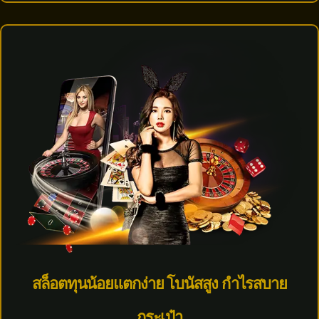
สล็อตทุนน้อยแตกง่าย โบนัสสูง กำไรสบาย
กระเป๋า