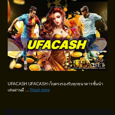
UFACASH UFACASH เว็บตรงรองรับทุกธนาคารชั้นนำ
เล่นผ่านมื …
Read more