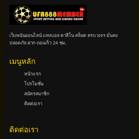
เว็บพนันออนไลน์ แทงบอล คาสิโน สล็อต ครบวงจร มั่นคง
ปลอดภัย ฝาก-ถอนเร็ว 24 ชม.
เมนูหลัก
หน้าแรก
โปรโมชั่น
สมัครสมาชิก
ติดต่อเรา
ติดต่อเรา