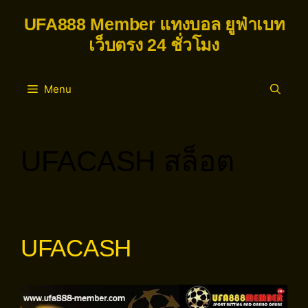
UFA888 Member แทงบอล ยูฟ่าเบท
เว็บตรง 24 ชั่วโมง
Menu
UFACASH สล็อต
UFACASH