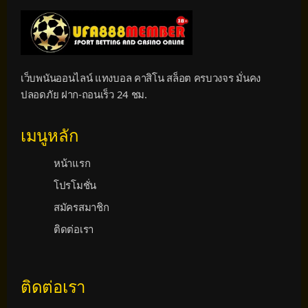
เว็บพนันออนไลน์ แทงบอล คาสิโน สล็อต ครบวงจร มั่นคง
ปลอดภัย ฝาก-ถอนเร็ว 24 ชม.
เมนูหลัก
หน้าแรก
โปรโมชั่น
สมัครสมาชิก
ติดต่อเรา
ติดต่อเรา