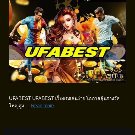
UFABEST UFABEST เว็บตรงเล่นง่าย โอกาสลุ้นรางวัล
ใหญ่สูง …
Read more