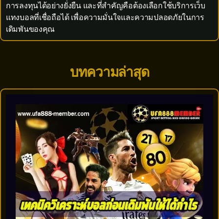
การลงทุนได้อย่างยั่งยืน และที่สำคัญคือต้องเลือกใช้บริการเว็บ
แทงบอลที่เชื่อถือได้ เพื่อความมั่นใจและความปลอดภัยในการ
เดิมพันของคุณ
บทความล่าสุด