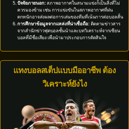
ปัจจัยภายนอก:
สภาพอากาศในสนามแข่งก็เป็นสิ่งที่ไม่
ควรมองข้าม เช่น การแข่งขันในสภาพอากาศที่ฝน
ตกหนักอาจส่งผลต่อการเล่นของทีมที่เน้นการต่อบอลสั้น
การศึกษาข้อมูลจากแหล่งที่น่าเชื่อถือ:
ติดตามข่าวสาร
จากสำนักข่าวฟุตบอลชั้นนำและบทวิเคราะห์จากเซียน
บอลที่มีชื่อเสียง เพื่อนำมาประกอบการตัดสินใจ
แทงบอลสเต็ปแบบมืออาชีพ ต้อง
วิเคราะห์ยังไง