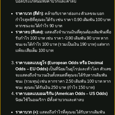
บอลประเภทนี้มีทั้งค่าบวกและค่าลบ
ราคาบวก (สีดำ)
: คล้ายกับราคาฮ่องกง ตัวเลขจะบอก
กำไรสุทธิที่คุณจะได้รับ เช่น ราคา 0.90 เดิมพัน 100 บาท
หากชนะจะได้กำไร 90 บาท
ราคาลบ (สีแดง)
: แสดงถึงจำนวนเงินที่คุณต้องเดิมพันเพื่อ
รับกำไร 100 บาท เช่น ราคา -0.90 เดิมพัน 90 บาท หาก
ชนะจะได้กำไร 100 บาท (รวมเป็นเงิน 190 บาท) แต่หาก
แพ้จะเสียเต็ม 100 บาท
ราคาบอลแบบยูโร (European Odds หรือ Decimal
Odds – EU Odds)
เป็นที่นิยมในยุโรปและทั่วโลก ตัวเลข
จะแสดงถึงจำนวนเงินทั้งหมดที่คุณจะได้รับหากเดิมพัน
ชนะ (รวมทุน) เช่น หากราคา 2.50 เดิมพัน 100 บาท หาก
ชนะ คุณจะได้รับเงิน 250 บาท (กำไร 150 บาท)
ราคาบอลแบบอเมริกัน (American Odds – US Odds)
นิยมใช้ในอเมริกา มีทั้งค่าบวกและค่าลบ
ราคาบวก (+)
: แสดงถึงกำไรที่คุณจะได้รับหากเดิมพัน