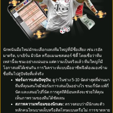
นักพนันมือใหม่มักจะเลือกแทงทีมใหญ่ที่มีชื่อเสียง เช่น เรอัล
มาดริด, บาเยิร์น มิวนิค หรือแมนเชสเตอร์ ซิตี้ โดยเชื่อว่าทีม
เหล่านี้จะชนะอย่างแน่นอน แต่ความเป็นจริงแล้ว ทีมใหญ่ก็มี
โอกาสแพ้ได้เช่นกัน การวิเคราะห์แบบมืออาชีพจึงต้องมองข้าม
ชื่อทีมไปสู่ปัจจัยที่แท้จริง
ฟอร์มการเล่นปัจจุบัน:
ดูว่าในช่วง 5-10 นัดล่าสุดที่ผ่านมา
ทีมที่คุณสนใจมีฟอร์มการเล่นเป็นอย่างไร ชนะกี่นัด แพ้กี่
นัด และเสมอไปกี่นัด การดูสถิติย้อนหลังจะช่วยให้คุณ
เห็นภาพรวมของทีมได้ชัดเจน
สภาพความพร้อมของนักเตะ:
ตรวจสอบว่ามีนักเตะตัว
หลักคนไหนบาดเจ็บหรือติดโทษแบนหรือไม่ การขาดหาย