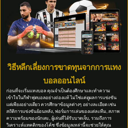
วิธีหลีกเลี่ยงการขาดทุนจากการแทง
บอลออนไลน์
ก่อนที่จะเริ่มแทงบอล คุณจำเป็นต้องศึกษาและทำความ
เข้าใจในกีฬาฟุตบอลอย่างถ่องแท้ ไม่ใช่แค่ดูผลการแข่งขัน
แต่เพียงอย่างเดียว ควรศึกษาข้อมูลต่างๆ อย่างละเอียด เช่น
สถิติการแข่งขันย้อนหลัง, ฟอร์มการเล่นของแต่ละทีม, สภาพ
ความพร้อมของนักเตะ, ผู้เล่นที่ได้รับบาดเจ็บ, รวมถึงการ
วิเคราะห์แทคติกของโค้ช ซึ่งข้อมูลเหล่านี้จะช่วยให้คุณ