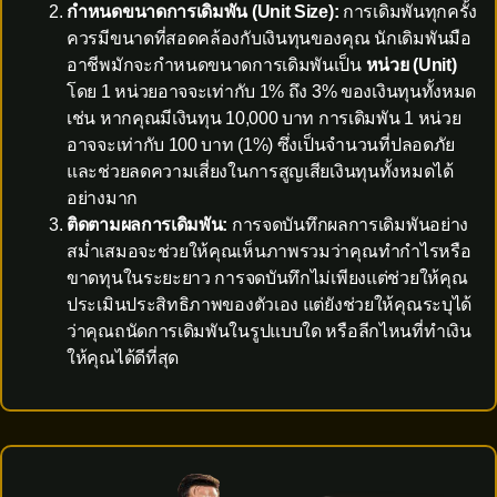
กำหนดขนาดการเดิมพัน (Unit Size):
การเดิมพันทุกครั้ง
ควรมีขนาดที่สอดคล้องกับเงินทุนของคุณ นักเดิมพันมือ
อาชีพมักจะกำหนดขนาดการเดิมพันเป็น
หน่วย (Unit)
โดย 1 หน่วยอาจจะเท่ากับ 1% ถึง 3% ของเงินทุนทั้งหมด
เช่น หากคุณมีเงินทุน 10,000 บาท การเดิมพัน 1 หน่วย
อาจจะเท่ากับ 100 บาท (1%) ซึ่งเป็นจำนวนที่ปลอดภัย
และช่วยลดความเสี่ยงในการสูญเสียเงินทุนทั้งหมดได้
อย่างมาก
ติดตามผลการเดิมพัน:
การจดบันทึกผลการเดิมพันอย่าง
สม่ำเสมอจะช่วยให้คุณเห็นภาพรวมว่าคุณทำกำไรหรือ
ขาดทุนในระยะยาว การจดบันทึกไม่เพียงแต่ช่วยให้คุณ
ประเมินประสิทธิภาพของตัวเอง แต่ยังช่วยให้คุณระบุได้
ว่าคุณถนัดการเดิมพันในรูปแบบใด หรือลีกไหนที่ทำเงิน
ให้คุณได้ดีที่สุด