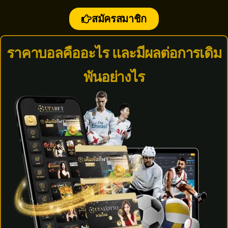
สมัครสมาชิก
ราคาบอลคืออะไร และมีผลต่อการเดิม
พันอย่างไร