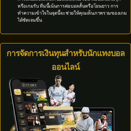
หรือเกมรับ ทีมนี้เน้นการต่อบอลสั้นหรือโยนยาว การ
ทำความเข้าใจในจุดนี้จะช่วยให้คุณเห็นภาพรวมของเกม
ได้ชัดเจนขึ้น
การจัดการเงินทุนสำหรับนักแทงบอล
ออนไลน์