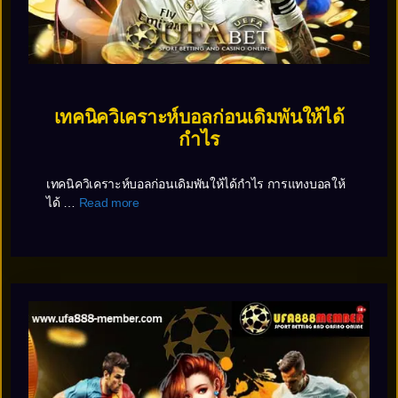
เทคนิควิเคราะห์บอลก่อนเดิมพันให้ได้
กำไร
เทคนิควิเคราะห์บอลก่อนเดิมพันให้ได้กำไร การแทงบอลให้
ได้ …
Read more