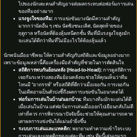
ไปของนักเตะคนสำคัญอาจส่งผลกระทบต่อฟอร์มการเล่น
ของทีมอย่างมาก
แรงจูงใจของทีม:
การแข่งขันบางนัดมีความสำคัญ
มากกว่านัดอื่น ๆ เช่น นัดชิงชนะเลิศ, นัดสุดท้ายของ
ฤดูกาล หรือนัดที่ต้องลุ้นหนีตกชั้น ทีมที่มีแรงจูงใจสูงมัก
จะเล่นได้ดีกว่าทีมที่ไม่มีอะไรให้ต้องลุ้นแล้ว
นักพนันมืออาชีพจะให้ความสำคัญกับสถิติและข้อมูลอย่างมาก
เพราะข้อมูลเหล่านี้คือเครื่องมือสำคัญที่ช่วยในการตัดสินใจ
สถิติการพบกันย้อนหลัง (Head-to-Head):
การดูสถิติการ
เจอกันระหว่างสองทีมย้อนหลังจะช่วยให้คุณเห็นว่าทีม
ไหนมี “อาถรรพ์” หรือสถิติที่ดีกว่าเมื่อเจอกัน การเจอกัน
ในอดีตอาจเป็นตัวบ่งชี้ถึงผลการแข่งขันในอนาคตได้
ฟอร์มการเล่นในบ้าน/นอกบ้าน:
ทีมบางทีมมักจะเล่นได้ดี
เมื่อเล่นในบ้าน แต่ฟอร์มการเล่นเมื่อออกไปเยือนกลับไม่ดี
เท่าที่ควร การพิจารณาปัจจัยนี้จะช่วยให้คุณสามารถคาด
เดาผลการแข่งขันได้แม่นยำยิ่งขึ้น
ระบบการเล่นและแทคติก:
พยายามทำความเข้าใจระบบ
การเล่นและแทคติกของแต่ละทีม เช่น ทีมนี้เล่นเกมรุก