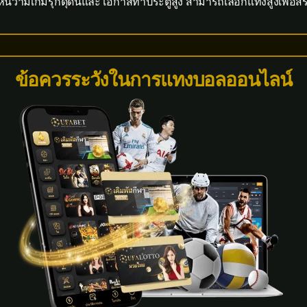
็นว่ามีเกมรุกดุดันและโอกาสทำประตูสูง สามารถเลือกแทงสูงเพื่อ
ข้อควรระวังในการแทงบอลออนไลน์