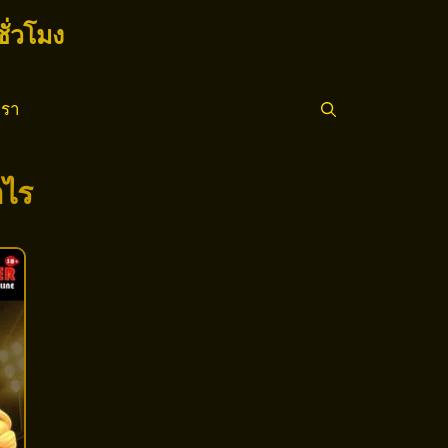
ั่วโมง
เรา
ำไร