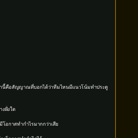
ล่านี้คือสัญญาณที่บอกได้ว่าทีมไหนมีแนวโน้มทำประตู
งฝั่งใด
่ามีโอกาสทำกำไรมากกว่าเสีย