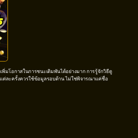
พิ่มโอกาสในการชนะเดิมพันได้อย่างมาก การรู้จักวิธีดู
นแต่ละครั้งควรใช้ข้อมูลรอบด้าน ไม่ใช่พิจารณาแค่ชื่อ