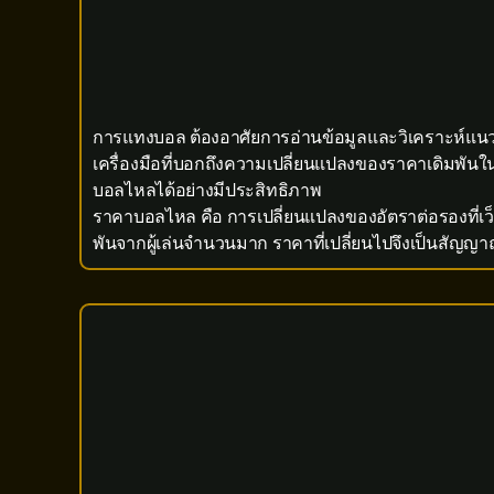
การแทงบอล ต้องอาศัยการอ่านข้อมูลและวิเคราะห์แนวโน
เครื่องมือที่บอกถึงความเปลี่ยนแปลงของราคาเดิมพั
บอลไหลได้อย่างมีประสิทธิภาพ
ราคาบอลไหล คือ การเปลี่ยนแปลงของอัตราต่อรองที่เว
พันจากผู้เล่นจำนวนมาก ราคาที่เปลี่ยนไปจึงเป็นสัญญาณ