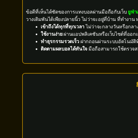
ข้อดีที่เห็นได้ชัดของการแทงบอลผ่านมือถือกับเว็บ
ยูฟ่
วางเดิมพันได้เพียงปลายนิ้ว ไม่ว่าจะอยู่ที่บ้าน ที่ทำง
เข้าถึงได้ทุกที่ทุกเวลา
ไม่ว่าจะกลางวันหรือกลางคื
ใช้งานง่าย
ผ่านแอปพลิเคชันหรือเว็บไซต์ที่อ
ทำธุรกรรมรวดเร็ว
ฝากถอนผ่านระบบอัตโนมัติที
ติดตามผลบอลได้ทันใจ
มือถือสามารถใช้ตรวจส